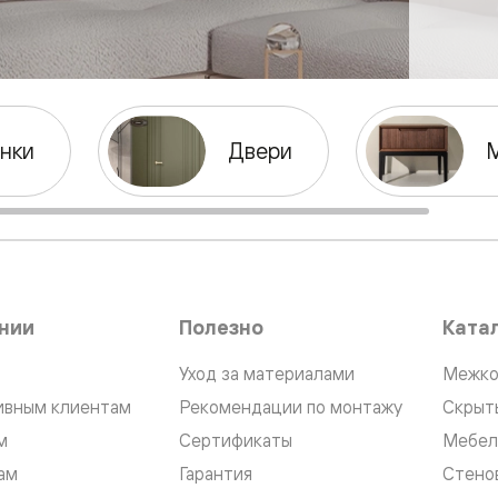
е
я
нки
Двери
е
ные
пон
ные
нии
Полезно
Ката
Уход за материалами
Межко
ивным клиентам
Рекомендации по монтажу
Скрыт
м
Сертификаты
Мебел
яющей
ам
Гарантия
Стено