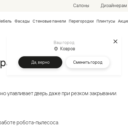
Салоны
Дизайнерам
ебель
Фасады
Стеновые панели
Перегородки
Плинтусы
Акци
атные
ые
Ваш город
чные
Ковров
граничитель
Да, верно
Сменить город
вно улавливает дверь даже при резком закрывании.
ванные
 работе робота-пылесоса.