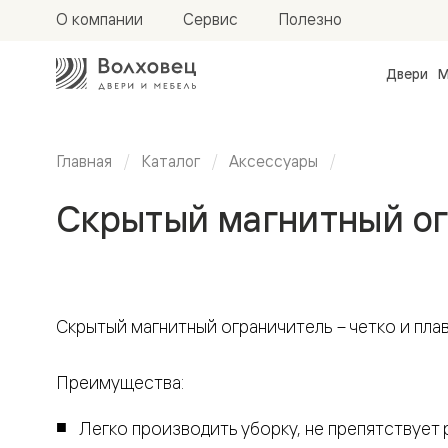
О компании
Сервис
Полезно
Двери
М
Межкомн
двери
Доступн
и практи
Главная
Каталог
Аксессуары
Фридом
Центро
Скрытый магнитный о
Галант
Нео
Планум
Секрето
-
скрытые
двери
Скрытый магнитный ограничитель – четко и пла
Фрезеро
двери
в
Преимущества:
эмали
Прайм
Маскот
Легко производить уборку, не препятствует
Эссе