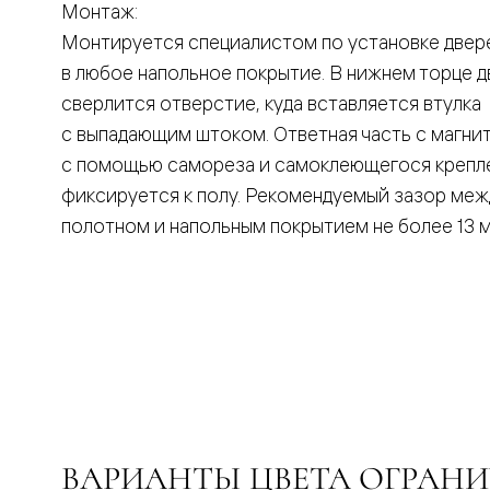
Монтаж:
Вельвет 
рифлени
Монтируется специалистом по установке двер
Рифт —
в любое напольное покрытие. В нижнем торце 
натураль
шпон
сверлится отверстие, куда вставляется втулка
Софтфор
с выпадающим штоком. Ответная часть с магни
плавные
формы
с помощью самореза и самоклеющегося крепл
Из
фиксируется к полу. Рекомендуемый зазор меж
массива
Палаццо
полотном и напольным покрытием не более 13 м
Антик
Шарм
Лигнум
Тоскана
Эго
Из
алюмини
и стекла
Двери
Формато
Перегор
Формато
ВАРИАНТЫ ЦВЕТА ОГРАН
Двери
Мозаик