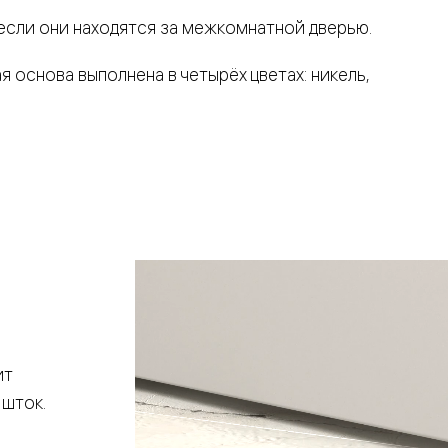
если они находятся за межкомнатной дверью.
я основа выполнена в четырёх цветах: никель,
евая
ит
ские
 шток.
вание