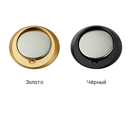
одки
ика
Золото
Чёрный