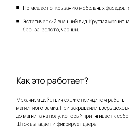
Рокка
Не мешает открыванию мебельных фасадов, 
Фрэйм
Альба
Дюна
Эстетический внешний вид. Круглая магнитна
Париж
бронза, золото, чёрный.
Нео
Классик
Линия
Гладкие
и
скрытые
Планум
Про —
алюмини
кромка
Как это работает?
Планум
Секрето
-
скрытые
Механизм действия схож с принципом работы
двери
магнитного замка. При закрывании дверь доход
Дизайнер
Селект —
до магнита на полу, который притягивает к себе
фрезеро
по
Шток выпадает и фиксирует дверь.
шпону