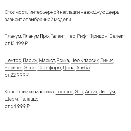
Стоимость интерьерной накладки на входную дверь
зависит от выбранной модели.
Планум
,
Планум Про
,
Галант
,
Нео
,
Рифт
,
Фридом
,
Селект
от 13 499 ₽
Центро
,
Париж
,
Маскот
,
Рокка
,
Нео Классик
,
Линия
,
Вельвет
,
Эссе
,
Софтформ
,
Дюна
,
Альба
от 22 999 ₽
Коллекции из массива:
Тоскана
,
Эго
,
Антик
,
Лигнум
,
Шарм
,
Палаццо
от 64 999 ₽