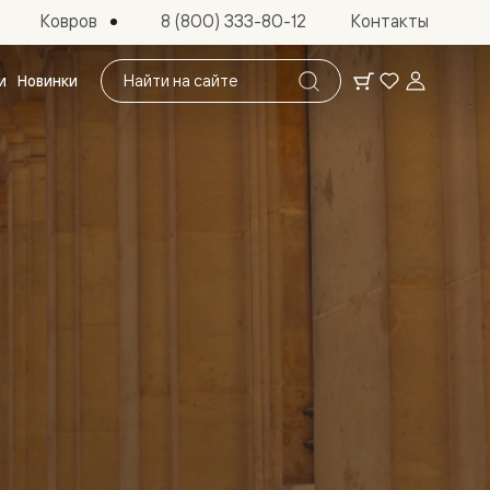
Ковров
8 (800) 333-80-12
Контакты
Поиск
и
Новинки
по
сайту