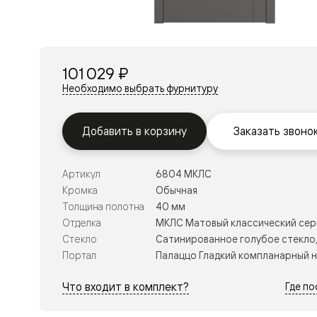
Перегор
Мозаик
Неокласс
Прайм
Фрэйм
101 029 ₽
Альба
Дюна
Необходимо выбрать фурнитуру
Рокка
Антик
Нео
Добавить в корзину
Заказать звоно
Париж
Центро
Шарм
Артикул
6804 МКЛС
Нео
Классик
Кромка
Обычная
Галант
Толщина полотна
40 мм
Эго
Отделка
МКЛС Матовый классический се
Классика
Стекло
Сатинированное голубое стекло,
Маскот
Эссе
Портал
Палаццо Гладкий компланарный 
Тоскана
Плано
Что входит в комплект?
Где п
Тоскана
Грильято