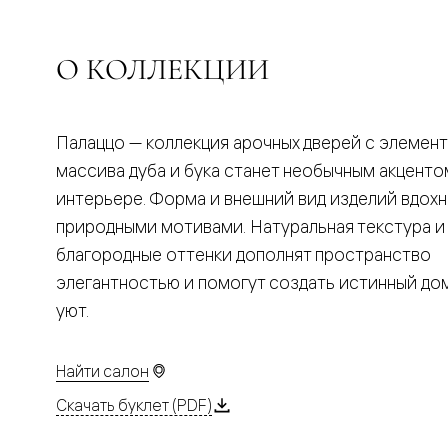
Планум
Цветные
Колор
Алюмини
О КОЛЛЕКЦИИ
Формато
Секрето
Алюмини
Мозаик
Палаццо — коллекция арочных дверей с элемен
Поворот
двери
массива дуба и бука станет необычным акценто
Скрытые
интерьере. Форма и внешний вид изделий вдох
двери
Дизайнер
природными мотивами. Натуральная текстура и
шпон
благородные оттенки дополнят пространство
Со
стеклом
элегантностью и помогут создать истинный д
Высокие
уют.
двери
В
гардеро
В
Найти салон
гостиную
Двери
Скачать буклет (PDF)
в
тренде