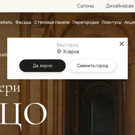
Салоны
Дизайнерам
ебель
Фасады
Стеновые панели
Перегородки
Плинтусы
Акци
атные
ые
Ваш город
чные
Ковров
зайн
Межкомнатные двери Палаццо
Да, верно
Сменить город
ери
ЦО
ванные