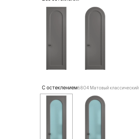
—
е
ный
м —
С остеклением
6804 Матовый классический 
я
одки