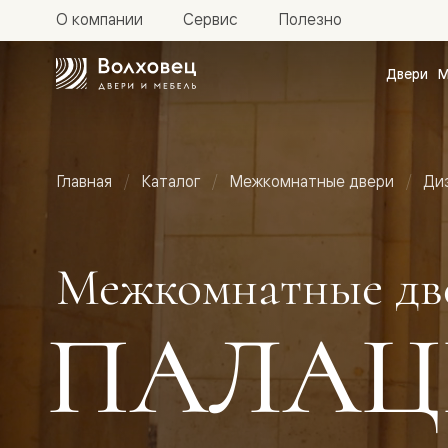
О компании
Сервис
Полезно
Двери
М
Межкомн
двери
Доступн
и практи
Фридом
Главная
Каталог
Межкомнатные двери
Ди
Центро
Галант
Нео
Планум
Секрето
Межкомнатные дв
-
скрытые
двери
ПАЛАЦ
Фрезеро
двери
в
эмали
Прайм
Маскот
Эссе