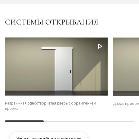
СИСТЕМЫ ОТКРЫВАНИЯ
Раздвижная одностворчатая дверь с обрамлением
Дверь прямог
проёма
Узнать подробнее о системах