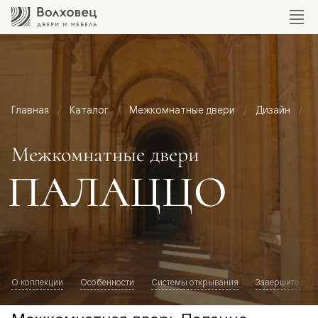
Главная
Каталог
Межкомнатные двери
Дизайн
М
Межкомнатные двери
ПАЛАЦЦО
О коллекции
Особенности
Системы открывания
Завершите обр