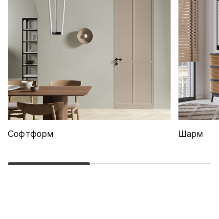
Софтформ
Шарм