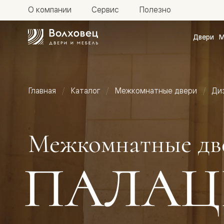
О компании
Сервис
Полезно
Двери
М
Межкомн
двери
Доступн
и практи
Фридом
Главная
Каталог
Межкомнатные двери
Ди
Центро
Галант
Нео
Планум
Секрето
Межкомнатные дв
-
скрытые
двери
ПАЛАЦ
Фрезеро
двери
в
эмали
Прайм
Маскот
Эссе