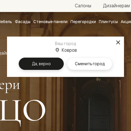
Салоны
Дизайнерам
ебель
Фасады
Стеновые панели
Перегородки
Плинтусы
Акци
атные
ые
Ваш город
чные
Ковров
зайн
Межкомнатные двери Палаццо
Да, верно
Сменить город
ери
ЦО
ванные