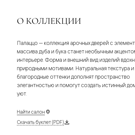
Планум
Цветные
Колор
Алюмини
О КОЛЛЕКЦИИ
Формато
Секрето
Алюмини
Мозаик
Палаццо — коллекция арочных дверей с элемен
Поворот
двери
массива дуба и бука станет необычным акценто
Скрытые
интерьере. Форма и внешний вид изделий вдох
двери
Дизайнер
природными мотивами. Натуральная текстура и
шпон
благородные оттенки дополнят пространство
Со
стеклом
элегантностью и помогут создать истинный д
Высокие
уют.
двери
В
гардеро
В
Найти салон
гостиную
Двери
Скачать буклет (PDF)
в
тренде