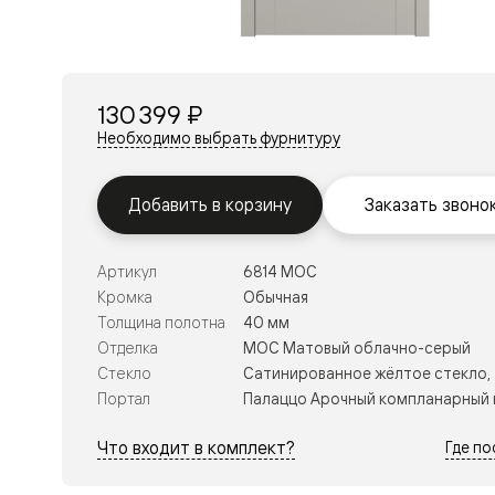
Перегор
Мозаик
Неокласс
Прайм
Фрэйм
130 399 ₽
Альба
Дюна
Необходимо выбрать фурнитуру
Рокка
Антик
Нео
Добавить в корзину
Заказать звоно
Париж
Центро
Шарм
Артикул
6814 МОС
Нео
Классик
Кромка
Обычная
Галант
Толщина полотна
40 мм
Эго
Отделка
МОС Матовый облачно-серый
Классика
Стекло
Сатинированное жёлтое стекло,
Маскот
Эссе
Портал
Палаццо Арочный компланарный 
Тоскана
Плано
Что входит в комплект?
Где п
Тоскана
Грильято