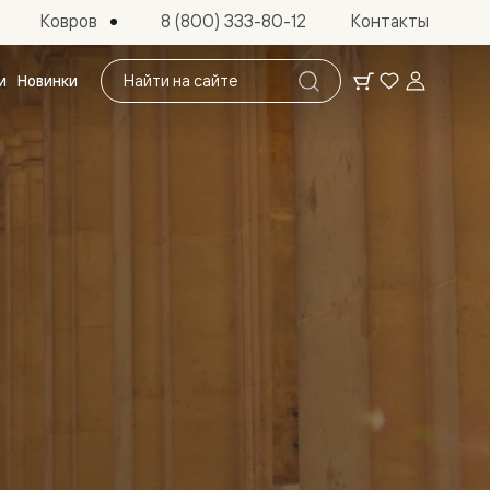
Ковров
8 (800) 333-80-12
Контакты
Поиск
и
Новинки
по
сайту