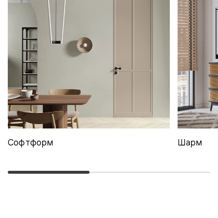
Софтформ
Шарм