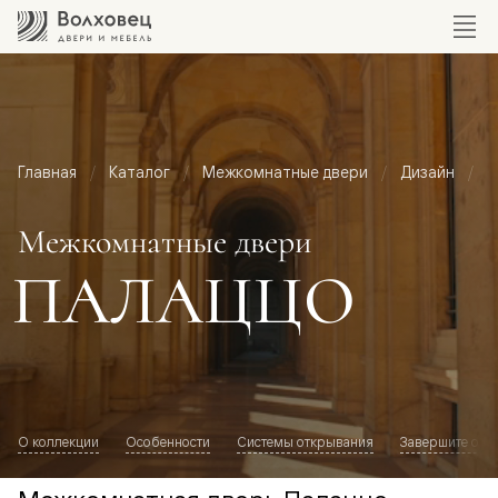
Главная
Каталог
Межкомнатные двери
Дизайн
М
Межкомнатные двери
ПАЛАЦЦО
О коллекции
Особенности
Системы открывания
Завершите обр