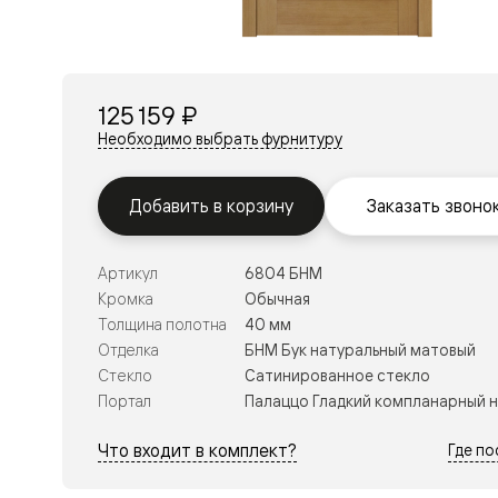
Перегор
Мозаик
Неокласс
Прайм
Фрэйм
125 159 ₽
Альба
Дюна
Необходимо выбрать фурнитуру
Рокка
Антик
Нео
Добавить в корзину
Заказать звоно
Париж
Центро
Шарм
Артикул
6804 БНМ
Нео
Классик
Кромка
Обычная
Галант
Толщина полотна
40 мм
Эго
Отделка
БНМ Бук натуральный матовый
Классика
Стекло
Сатинированное стекло
Маскот
Эссе
Портал
Палаццо Гладкий компланарный 
Тоскана
Плано
Что входит в комплект?
Где п
Тоскана
Грильято