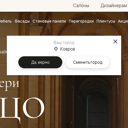
Салоны
Дизайнерам
ебель
Фасады
Стеновые панели
Перегородки
Плинтусы
Акци
атные
ые
Ваш город
чные
Ковров
зайн
Межкомнатные двери Палаццо
Да, верно
Сменить город
ери
ЦО
ванные