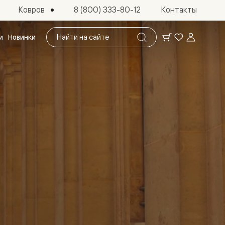
Ковров
8 (800) 333-80-12
Контакты
Поиск
и
Новинки
по
сайту