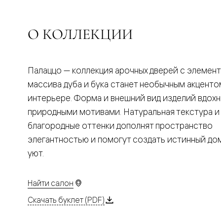
Планум
Цветные
Колор
Алюмини
О КОЛЛЕКЦИИ
Формато
Секрето
Алюмини
Мозаик
Палаццо — коллекция арочных дверей с элемен
Поворот
двери
массива дуба и бука станет необычным акценто
Скрытые
интерьере. Форма и внешний вид изделий вдох
двери
Дизайнер
природными мотивами. Натуральная текстура и
шпон
благородные оттенки дополнят пространство
Со
стеклом
элегантностью и помогут создать истинный д
Высокие
уют.
двери
В
гардеро
В
Найти салон
гостиную
Двери
Скачать буклет (PDF)
в
тренде