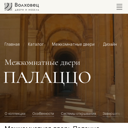
Главная
Каталог
Межкомнатные двери
Дизайн
М
Межкомнатные двери
ПАЛАЦЦО
О коллекции
Особенности
Системы открывания
Завершите обр