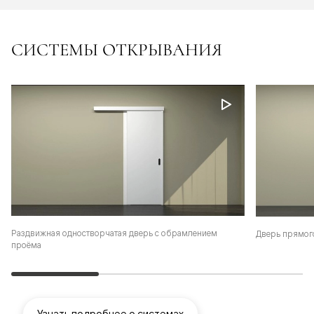
СИСТЕМЫ ОТКРЫВАНИЯ
Раздвижная одностворчатая дверь с обрамлением
Дверь прямог
проёма
Узнать подробнее о системах