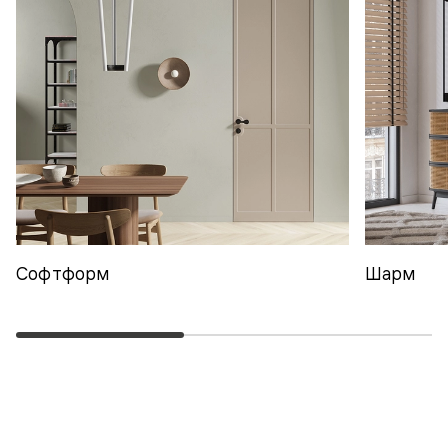
Софтформ
Шарм