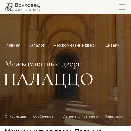
Главная
Каталог
Межкомнатные двери
Дизайн
М
Межкомнатные двери
ПАЛАЦЦО
О коллекции
Особенности
Системы открывания
Завершите обр