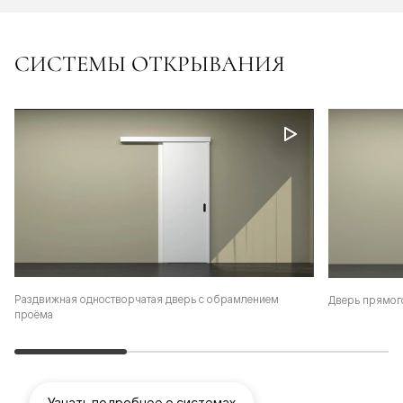
СИСТЕМЫ ОТКРЫВАНИЯ
Раздвижная одностворчатая дверь с обрамлением
Дверь прямог
проёма
Узнать подробнее о системах