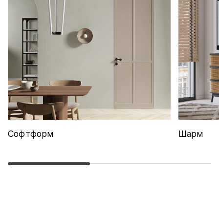
Софтформ
Шарм