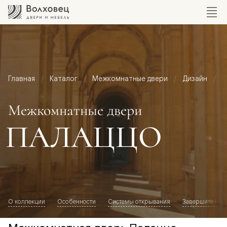
Главная
Каталог
Межкомнатные двери
Дизайн
М
Межкомнатные двери
ПАЛАЦЦО
О коллекции
Особенности
Системы открывания
Завершите обр