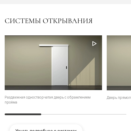
СИСТЕМЫ ОТКРЫВАНИЯ
Раздвижная одностворчатая дверь с обрамлением
Дверь прямог
проёма
Узнать подробнее о системах