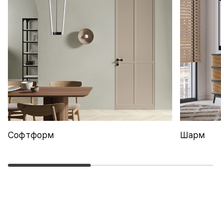
Софтформ
Шарм