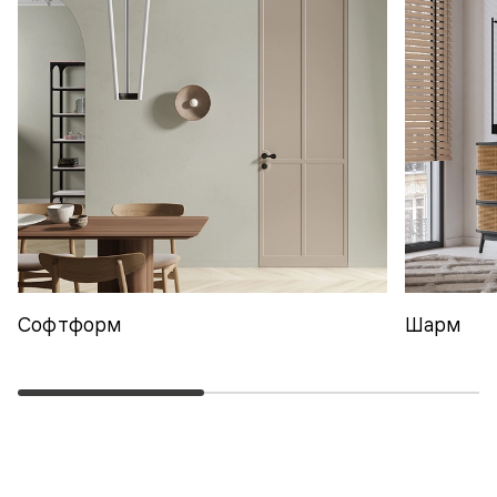
Софтформ
Шарм