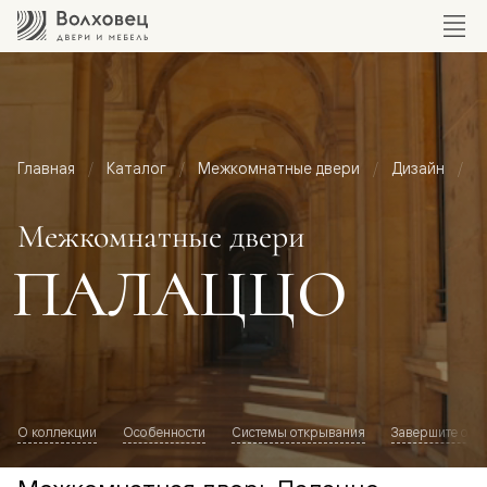
Главная
Каталог
Межкомнатные двери
Дизайн
М
Межкомнатные двери
ПАЛАЦЦО
О коллекции
Особенности
Системы открывания
Завершите обр