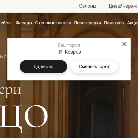
Салоны
Дизайнерам
ебель
Фасады
Стеновые панели
Перегородки
Плинтусы
Акци
атные
ые
Ваш город
чные
Ковров
зайн
Межкомнатные двери Палаццо
Да, верно
Сменить город
ери
ЦО
ванные