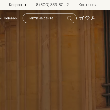
Ковров
8 (800) 333-80-12
Контакты
Поиск
и
Новинки
по
сайту