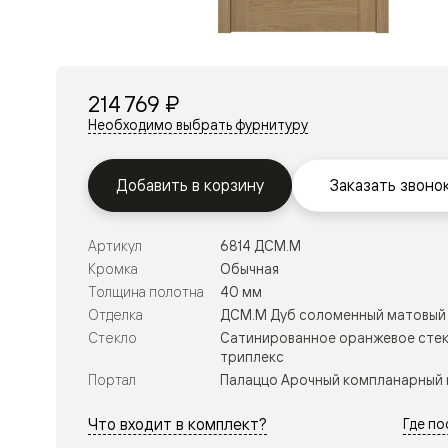
Перегор
Мозаик
Неокласс
Прайм
Фрэйм
214 769 ₽
Альба
Дюна
Необходимо выбрать фурнитуру
Рокка
Антик
Нео
Добавить в корзину
Заказать звоно
Париж
Центро
Шарм
Артикул
6814 ДСМ.М
Нео
Классик
Кромка
Обычная
Галант
Толщина полотна
40 мм
Эго
Отделка
ДСМ.М Дуб соломенный матовый
Классика
Стекло
Сатинированное оранжевое стек
Маскот
триплекс
Эссе
Тоскана
Портал
Палаццо Арочный компланарный 
Плано
Тоскана
Что входит в комплект?
Где п
Грильято