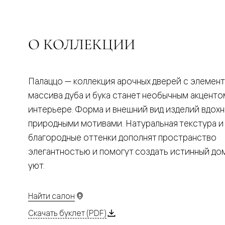
Планум
Цветные
Колор
Алюмини
Формато
О КОЛЛЕКЦИИ
Секрето
Алюмини
Мозаик
Поворот
Палаццо — коллекция арочных дверей с элемен
двери
Скрытые
массива дуба и бука станет необычным акценто
двери
интерьере. Форма и внешний вид изделий вдох
Дизайнер
шпон
природными мотивами. Натуральная текстура и
Со
благородные оттенки дополнят пространство
стеклом
Высокие
элегантностью и помогут создать истинный д
двери
уют.
В
гардеро
В
гостиную
Найти салон
Двери
в
Скачать буклет (PDF)
тренде