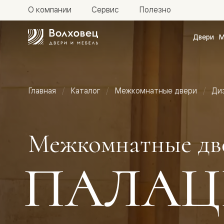
О компании
Сервис
Полезно
Двери
М
Межкомн
двери
Доступн
и практи
Фридом
Главная
Каталог
Межкомнатные двери
Ди
Центро
Галант
Нео
Планум
Секрето
Межкомнатные дв
-
скрытые
двери
ПАЛАЦ
Фрезеро
двери
в
эмали
Прайм
Маскот
Эссе