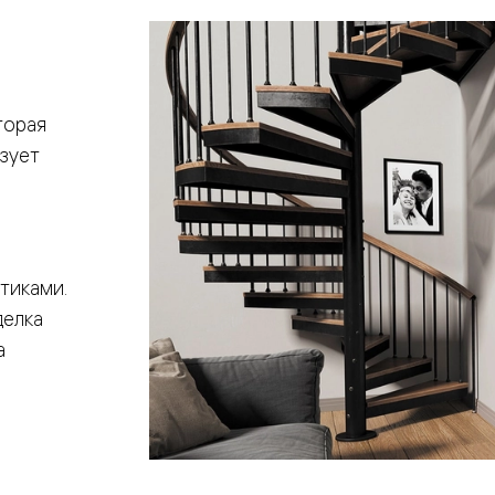
торая
зует
евая
тиками.
делка
а
ские
вание