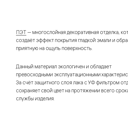
Рокка
Фрэйм
Альба
Дюна
Париж
Нео
ПЭТ
— многослойная декоративная отделка, ко
Классик
создаёт эффект покрытия гладкой эмали и обра
Линия
Гладкие
приятную на ощупь поверхность.
и
скрытые
Планум
Про —
Данный материал экологичен и обладает
алюмини
превосходными эксплуатационными характерис
кромка
Планум
За счёт защитного слоя лака с УФ фильтром от
Секрето
сохраняет свой цвет на протяжении всего срок
-
скрытые
службы изделия.
двери
Дизайнер
Селект —
фрезеро
по
шпону