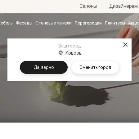
Салоны
Дизайнерам
ебель
Фасады
Стеновые панели
Перегородки
Плинтусы
Акци
атные
ые
Ваш город
чные
Ковров
Да, верно
Сменить город
ванные