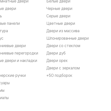
мнатные двери
Белые двери
ые двери
Черные двери
ь
Серые двери
вые панели
Цветные двери
тура
Двери из массива
ус
Шпонированные двери
ниевые двери
Двери со стеклом
ниевые перегородки
Двери дуб
е двери и накладки
Двери орех
Двери с зеркалом
нерские ручки
+50 подборок
суары
мы
иалы