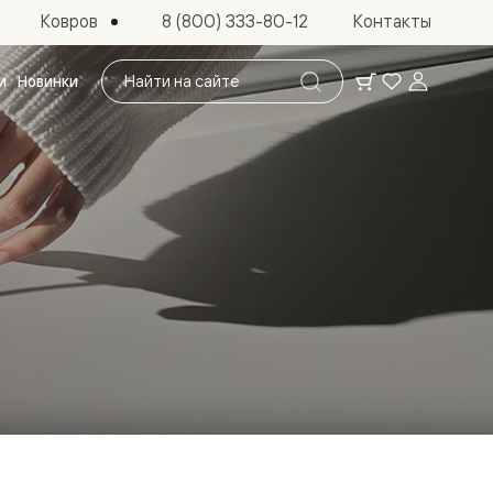
Ковров
8 (800) 333-80-12
Контакты
Поиск
и
Новинки
по
сайту