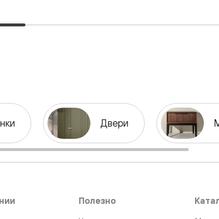
нный
нки
Двери
м
ые
нии
Полезно
Ката