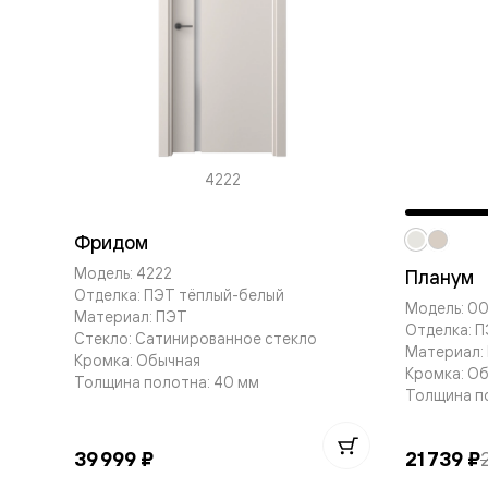
Перегор
Мозаик
Неокласс
Прайм
Фрэйм
Альба
Дюна
Рокка
Антик
4222
Нео
Париж
Центро
Фридом
Шарм
Нео
Модель: 4222
Планум
Классик
Отделка: ПЭТ тёплый-белый
Модель: 00
Галант
Материал: ПЭТ
Отделка: 
Эго
Стекло: Сатинированное стекло
Классика
Материал:
Кромка: Обычная
Маскот
Кромка: О
Толщина полотна: 40 мм
Эссе
Толщина п
Тоскана
Плано
Тоскана
39 999 ₽
21 739 ₽
Грильято