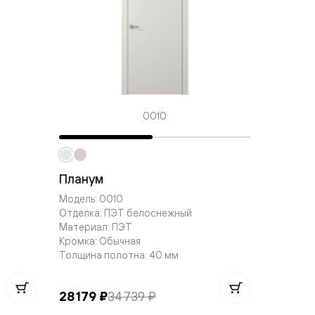
0010
Центр
Модель: 
Планум
Отделка
Модель: 0010
Материа
Отделка: ПЭТ белоснежный
Кромка:
Материал: ПЭТ
Толщина
Кромка: Обычная
Толщина полотна: 40 мм
28 179 ₽
34 739 ₽
40 699