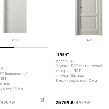
одки
ика
0010
1421
Галант
Модель: 1421
Отделка: ПЭТ светло-серый
10
Материал: ПЭТ
ПЭТ белоснежный
Кромка: Обычная
 ПЭТ
Толщина полотна: 40 мм
бычная
олотна: 40 мм
28 299 ₽
25 759 ₽
34 999 ₽