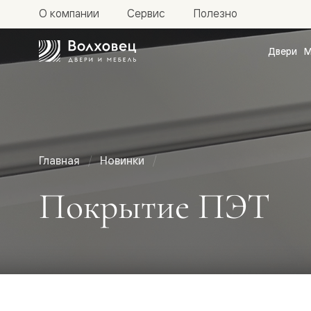
О компании
Сервис
Полезно
Двери
М
Межкомн
двери
Доступн
и практи
Фридом
Центро
Галант
Нео
Главная
Новинки
Планум
Секрето
Покрытие ПЭТ
-
скрытые
двери
Фрезеро
двери
в
эмали
Прайм
Маскот
Эссе