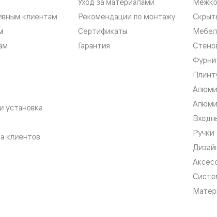
Уход за материалами
Межко
ивным клиентам
Рекомендации по монтажу
Скрыт
евые
м
Сертификаты
Мебел
ам
Гарантия
Стено
евые
Фурни
ные
Плинт
Алюми
Алюми
ский
и установка
Входны
Ручки
а клиентов
Дизай
Аксес
бную
Систе
Матер