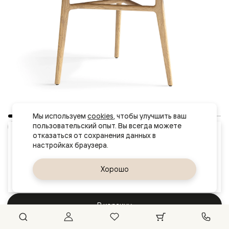
Мы используем 
cookies
, чтобы улучшить ваш 
пользовательский опыт. Вы всегда можете 
Ваш город
отказаться от сохранения данных в 
Стол Примо обеденный круглый 125×125 см
Ковров
Отделка: Дуб пшеничный матовый
Материал: Массив дуба матовый
Да, верно
Хорошо
Сменить город
171 190 ₽
201 400 ₽
В корзину