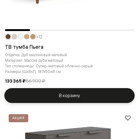
+12
ТВ тумба Пьега
Отделка: Дуб каштановый матовый
Материал: Массив дуба матовый
Тип столешницы: Супер-матовый облачно-серый
Размеры (ШxВxГ): 187x50x41 см
133 365 ₽
156 900 ₽
В корзину
АКЦИЯ