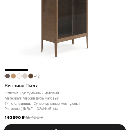
+12
Витрина Пьега
Отделка: Дуб туманный матовый
Материал: Массив дуба матовый
Тип столешницы: Супер-матовый жемчужный
Размеры (ШxВxГ): 102x144x51 см
140 590 ₽
165 400 ₽